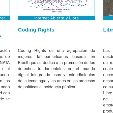
net
Internet Abierta y Libre
Coding Rights
Lib
A
tación
Coding Rights es una agrupación de
Las 
tas de
mujeres latinoamericanas basada en
desd
ENATA
Brasil que se dedica a la promoción de los
de ro
ón al
derechos fundamentales en el mundo
cual
undo.
digital integrando usos y entendimientos
neces
n los
de la tecnología y las artes en los procesos
desar
l nodo
de políticas e incidencia pública.
comun
ad con
Libre
nde se
de l
empre
produ