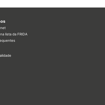
nos
.net
na lista da FRIDA
requentes
ualidade