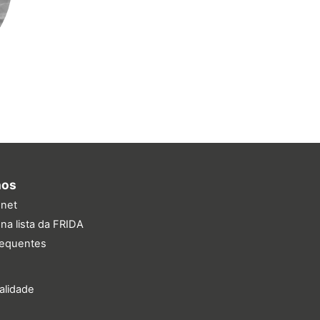
nos
.net
na lista da FRIDA
requentes
ualidade