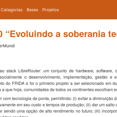
Categorias
Bases
Projetos
0 “Evoluindo a soberania t
terMundi
 ao stack LibreRouter: um conjunto de hardware, software,
e socialmente o desenvolvimento, implementação, gestão e 
o do FRIDA e foi o primeiro projeto a ser selecionado em d
 a que hoje, comunidades de todos os continentes escolham es
r com tecnologia de ponta, permitindo: (i) evitar a diminuição
ivamente em seu custo e tempos de produção; (ii) dar um salto
uar sendo uma opção de alto rendimento no futuro; (iii) incorp