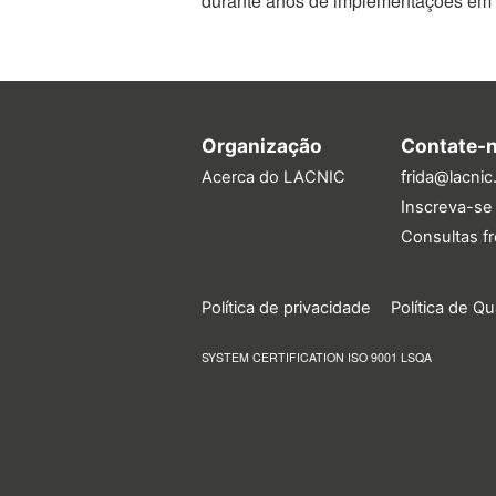
durante anos de implementações em v
Organização
Contate-
Acerca do LACNIC
frida@lacnic
Inscreva-se 
Consultas f
Política de privacidade
Política de Q
SYSTEM CERTIFICATION ISO 9001 LSQA