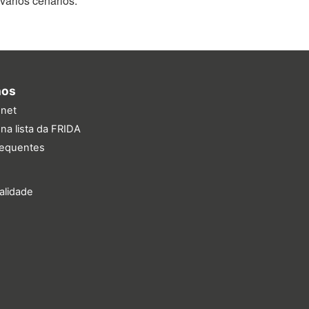
ários cenários.
nos
.net
na lista da FRIDA
requentes
ualidade