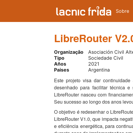
Sobre
LibreRouter V2.
Organização
Asociación Civil Al
Tipo
Sociedade Civil
Años
2021
Paises
Argentina
Este projeto visa dar continuidade
desenhado para facilitar técnica 
LibreRouter nasceu com financiament
Seu sucesso ao longo dos anos levou
O objetivo é redesenhar o LibreRoute
LibreRouter V1.0, que impacta negat
e eficiência energética, para contin